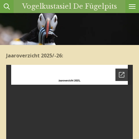
Vogelkustasiel De Fûgelpits
Ga
direct
naar
de
hoofdinhoud
Jaaroverzicht 2025/-26: