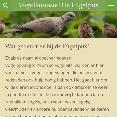
Vogelkustasiel De Fûgelpits
Ga
direct
naar
de
hoofdinhoud
Wat gebeurt er bij de Fûgelpits?
Zoals de naam al doet vermoeden,
Vogelopvangcentrum de Fûgelpits, worden er hier
voornamelijk vogels opgevangen die om wat voor
reden dan ook hulp nodig hebben. Het gaat hier om
wilde dieren en ons doel is dan ook altijd om ze weer
in goede conditie in de natuur vrij te kunnen laten.
Niet alleen vogels, ook reeën, hazen, egels,
vleermuizen en andere hulpbehoevende wilde dieren
komen hier met regelmaat binnen en worden net als